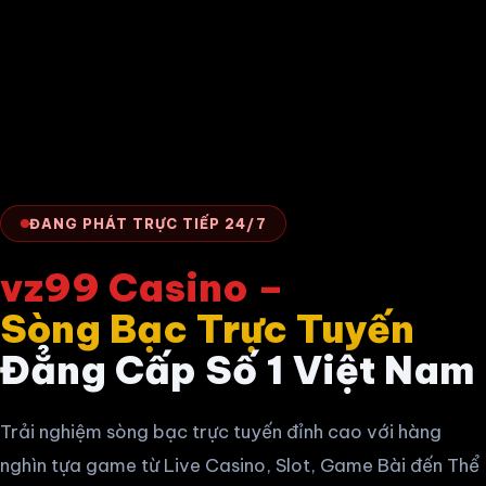
ĐANG PHÁT TRỰC TIẾP 24/7
vz99 Casino –
Sòng Bạc Trực Tuyến
Đẳng Cấp Số 1 Việt Nam
Trải nghiệm sòng bạc trực tuyến đỉnh cao với hàng
nghìn tựa game từ Live Casino, Slot, Game Bài đến Thể