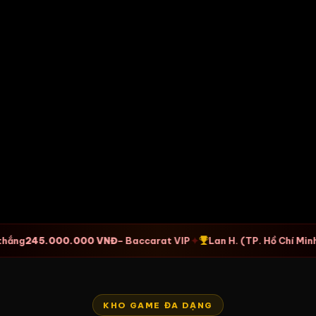
✦
thắng
245.000.000 VNĐ
– Baccarat VIP
Lan H. (TP. Hồ Chí Minh
KHO GAME ĐA DẠNG