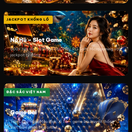
JACKPOT KHỔNG LỒ
Nổ Hũ – Slot Game
500+ tựa slot từ Pragmatic Play, PG Soft, Microgaming với
jackpot tỷ đồng
500+ slot game
ĐẶC SẮC VIỆT NAM
Game Bài
Tiến Lên, Phỏm, Mậu Binh, Xì Tố – game bài truyền thống
Việt Nam phiên bản online